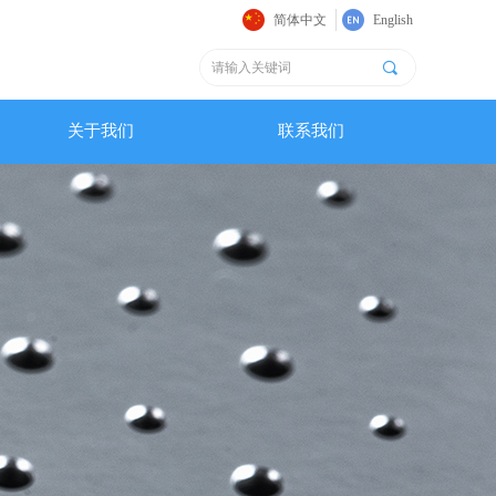
简体中文
English
끠
关于我们
联系我们