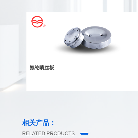
氨纶喷丝板
相关产品：
RELATED PRODUCTS