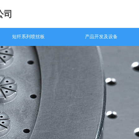
公司
短纤系列喷丝板
产品开发及设备