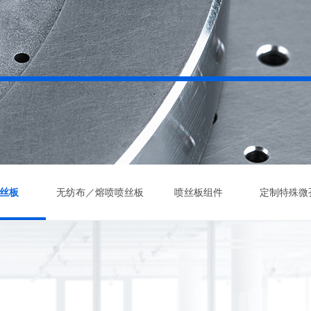
丝板
无纺布／熔喷喷丝板
喷丝板组件
定制特殊微