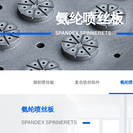
氨纶喷丝板
SPANDEX SPINNERETS
熔纺喷丝板
复合纺丝组件
氨纶喷
氨纶喷丝板
SPANDEX SPINNERETS