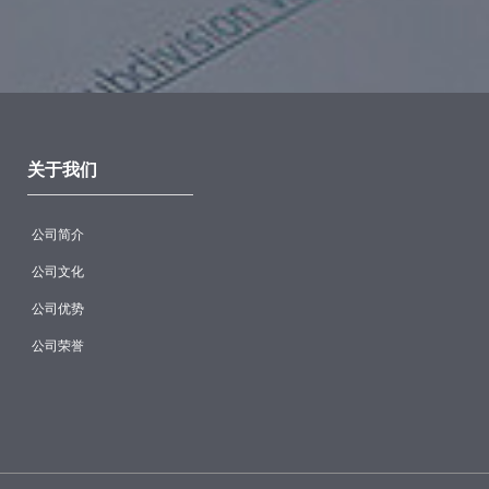
关于我们
公司简介
公司文化
公司优势
公司荣誉