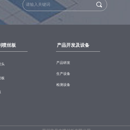
끠
列喷丝板
产品开发及设备
产品研发
丝头
生产设备
丝板
检测设备
板