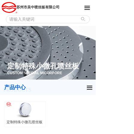
首页
熔纺喷丝板
苏州市吴中喷丝板有限公司
끀
产品中心
复合纺丝组件
ꄙ
短纤系列喷丝板
氨纶喷丝板
关于我们
无纺布/熔喷喷丝板
产品开发及设备
喷丝板组件
定制特殊
小微孔喷丝板
联系我们
定制特殊小微孔喷丝板
CUSTOM SPECIAL MICORPORE
产品中心
定制产品
끀
PRODUCTS
定制特殊小微孔喷丝板